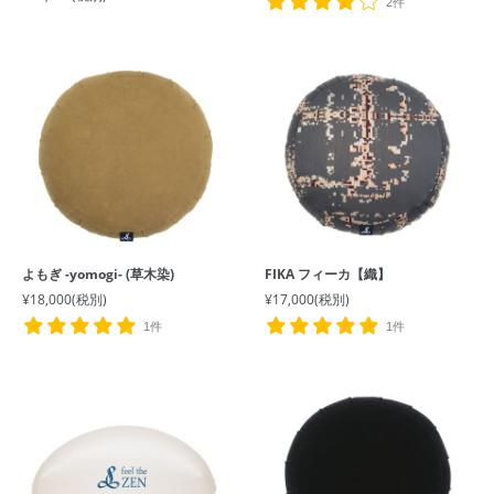
2件
よもぎ -yomogi- (草木染)
FIKA フィーカ【織】
¥18,000
(税別)
¥17,000
(税別)
1件
1件