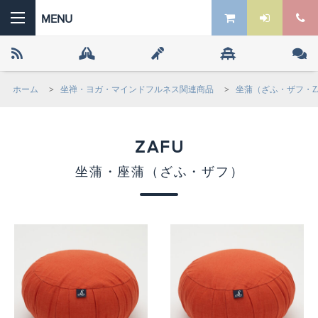
ホーム
>
坐禅・ヨガ・マインドフルネス関連商品
>
坐蒲（ざふ・ザフ・Z
 the ZEN
ZAFU
坐蒲・座蒲（ざふ・ザフ）