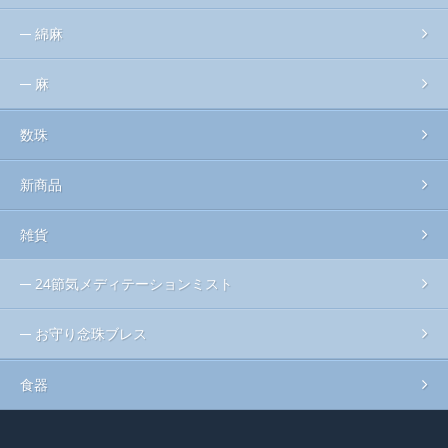
綿麻
麻
数珠
新商品
雑貨
24節気メディテーションミスト
お守り念珠ブレス
食器