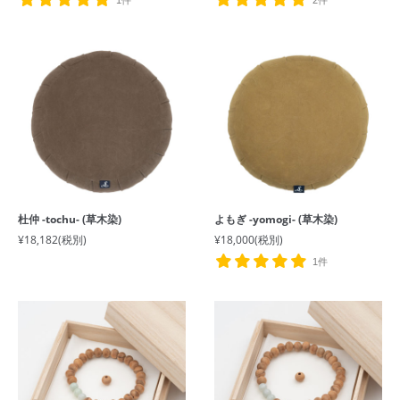
杜仲 -tochu- (草木染)
よもぎ -yomogi- (草木染)
¥18,182
(税別)
¥18,000
(税別)
1件