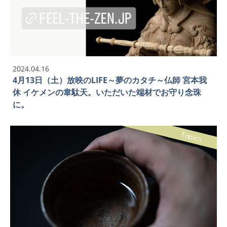
2024.04.16
4月13日（土）放映のLIFE～夢のカタチ～仏師 宮本我
休 イケメンの韋駄天。いただいた端材でお守り念珠
に。
Topics