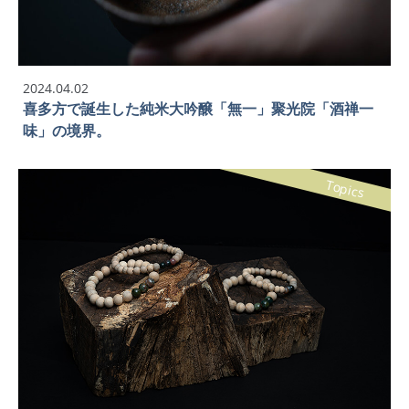
2024.04.02
喜多方で誕生した純米大吟醸「無一」聚光院「酒禅一
味」の境界。
Topics