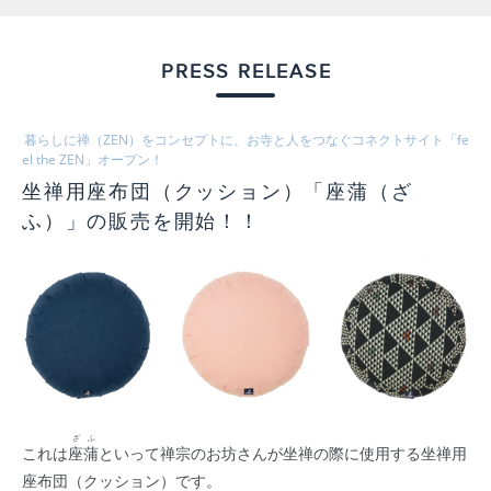
PRESS RELEASE
暮らしに禅（ZEN）をコンセプトに、お寺と人をつなぐコネクトサイト「fe
el the ZEN」オープン！
坐禅用座布団（クッション）「座蒲（ざ
ふ）」の販売を開始！！
ざふ
これは
座蒲
といって禅宗のお坊さんが坐禅の際に使用する坐禅用
座布団（クッション）です。