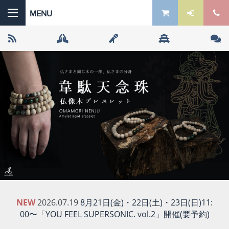
 the ZEN
NEW
2026.07.19
8月21日(金)・22日(土)・23日(日)11:
00〜「YOU FEEL SUPERSONIC. vol.2」開催(要予約)