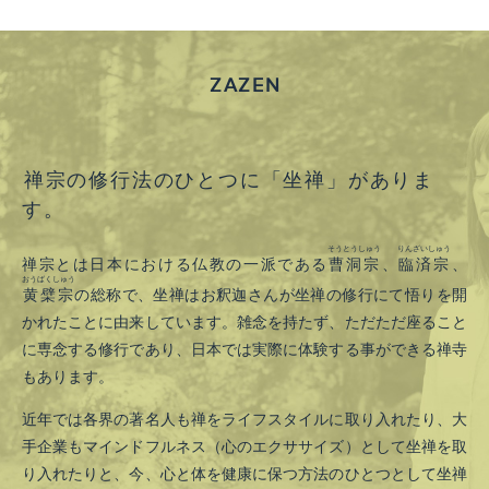
ZAZEN
禅宗の修行法のひとつに「坐禅」がありま
す。
そうとうしゅう
りんざいしゅう
禅宗とは日本における仏教の一派である
曹洞宗
、
臨済宗
、
おうばくしゅう
黄檗宗
の総称で、坐禅はお釈迦さんが坐禅の修行にて悟りを開
かれたことに由来しています。雑念を持たず、ただただ座ること
に専念する修行であり、日本では実際に体験する事ができる禅寺
もあります。
近年では各界の著名人も禅をライフスタイルに取り入れたり、大
手企業もマインドフルネス（心のエクササイズ）として坐禅を取
り入れたりと、今、心と体を健康に保つ方法のひとつとして坐禅