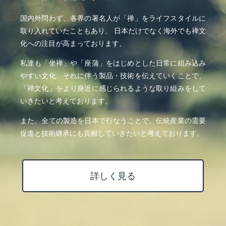
国内外問わず、各界の著名人が「禅」をライフスタイルに
取り入れていたこともあり、 日本だけでなく海外でも禅文
化への注目が高まっております。
私達も「坐禅」や「座蒲」をはじめとした日常に組み込み
やすい文化、それに伴う製品・技術を伝えていくことで、
「禅文化」をより身近に感じられるような取り組みをして
いきたいと考えております。
また、全ての製造を日本で行なうことで、伝統産業の需要
促進と技術継承にも貢献していきたいと考えております。
詳しく見る