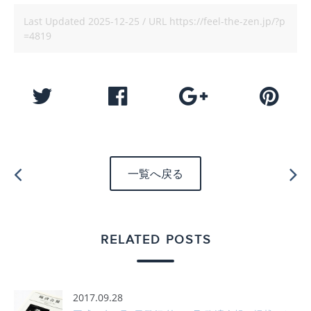
Last Updated
2025-12-25
/ URL
https://feel-the-zen.jp/?p
=4819
一覧へ戻る
RELATED POSTS
2017.09.28