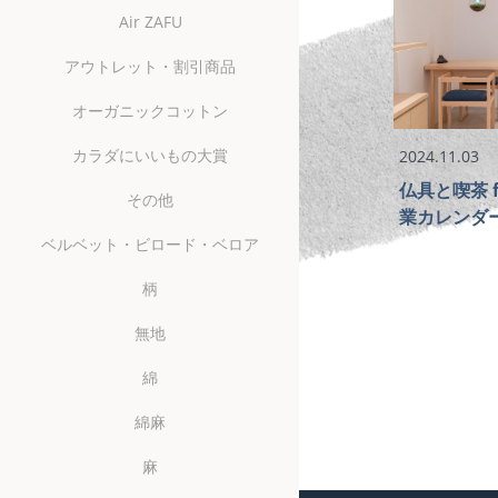
Air ZAFU
アウトレット・割引商品
オーガニックコットン
カラダにいいもの大賞
2024.11.03
仏具と喫茶 fe
その他
業カレンダ
ベルベット・ビロード・ベロア
柄
無地
綿
綿麻
麻