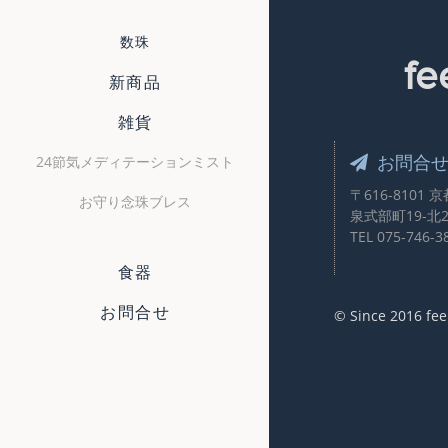
数珠
fe
新商品
雑貨
お問合
24節気メディテーションミスト
〒616-8101
お守り念珠ブレス
泉式部町19-北2
TEL
075-746-3
食器
お問合せ
© Since 2016 fee