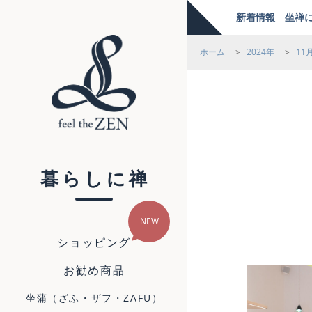
新着情報
坐禅
ホーム
>
2024年
>
11
feel the ZEN
暮らしに禅
ショッピング
お勧め商品
坐蒲（ざふ・ザフ・ZAFU）