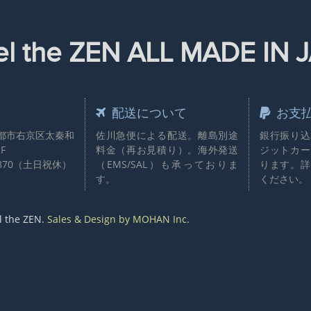
el the ZEN ALL MADE I
せ
配送について
お支
 京都市右京区太秦和
佐川急便による配送。離島別途
銀行振り込
F
料金（再お見積り）。海外発送
ジットカー
870
（土日祝休）
（EMS/SAL）も承っておりま
ります。詳
す。
ください。
l the ZEN.
Sales & Design by MOHAN Inc.