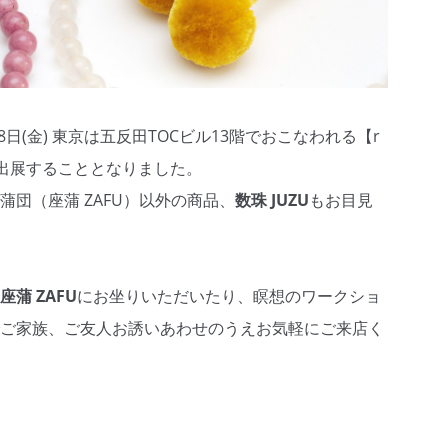
9月8日(金) 東京は五反田TOCビル13階でおこなわれる【r
CE】に出展することとなりました。
蒲団（座蒲 ZAFU）以外の商品、
数珠 JUZU
もお目見
座蒲 ZAFU
にお坐りいただいたり、瞑想のワークショ
ご家族、ご友人お誘いあわせのうえお気軽にご来店く