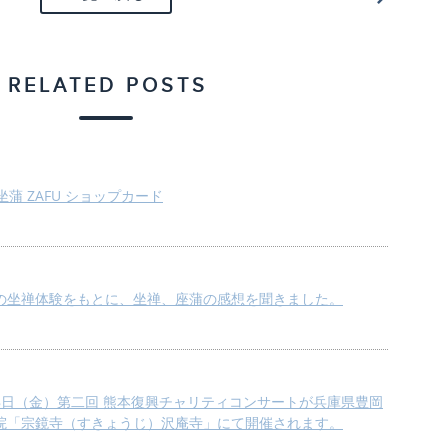
RELATED POSTS
EN 坐蒲 ZAFU ショップカード
の坐禅体験をもとに、坐禅、座蒲の感想を聞きました。
月18日（金）第二回 熊本復興チャリティコンサートが兵庫県豊岡
院「宗鏡寺（すきょうじ）沢庵寺」にて開催されます。