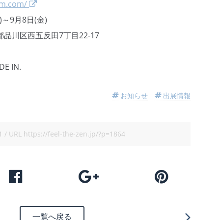
om.com/
)～9月8日(金)
京都品川区西五反田7丁目22-17
 IN.
お知らせ
出展情報
1
/ URL
https://feel-the-zen.jp/?p=1864
一覧へ戻る