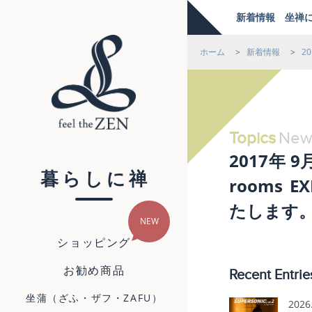
新着情報
坐禅
ホーム
>
新着情報
>
2
feel the ZEN
Topics
New
2017年 9
暮らしに禅
rooms E
たします
ショッピング
お勧め商品
Recent Entrie
坐蒲（ざふ・ザフ・ZAFU）
2026