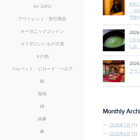
8月2
Air ZAFU
「YOU
予約)
アウトレット・割引商品
オーガニックコットン
2026
7月18
カラダにいいもの大賞
l.
その他
2026
ベルベット・ビロード・ベロア
アウ
柄
無地
綿
Monthly Arch
綿麻
2026年7月
(1)
麻
2026年6月
(2)