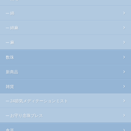
綿
綿麻
麻
数珠
新商品
雑貨
24節気メディテーションミスト
お守り念珠ブレス
食器