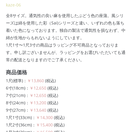
kaze-06
全8サイズ。通気性の良い麻を使用したぶどう色の座蒲。風シリ
ーズは綿を使用した彩（Sai)シリーズと違い、いずれの色も落ち
着いた色になっております。独自の製法で通気性を損なわず、中
綿が生地からもれないようにしています。
1尺1寸〜1尺3寸の商品はラッピング不可商品となっておりま
す。申し訳ございませんが、ラッピングをお選びいただいても通
常の配送となりますのでご了承ください。
商品価格
1尺(標準)：
￥13,860
(税込)
6寸(18cm)：
￥12,650
(税込)
7寸(21cm)：
￥12,650
(税込)
8寸(24cm)：
￥13,200
(税込)
9寸(27cm)：
￥13,640
(税込)
1尺1寸(33cm)：
￥14,300
(税込)
1尺2寸(36cm)：
￥15,400
(税込)