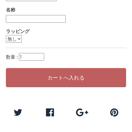
名称
ラッピング
数量 :