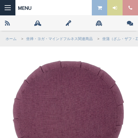
ホーム
>
坐禅・ヨガ・マインドフルネス関連商品
>
坐蒲（ざふ・ザフ・Z
 the ZEN