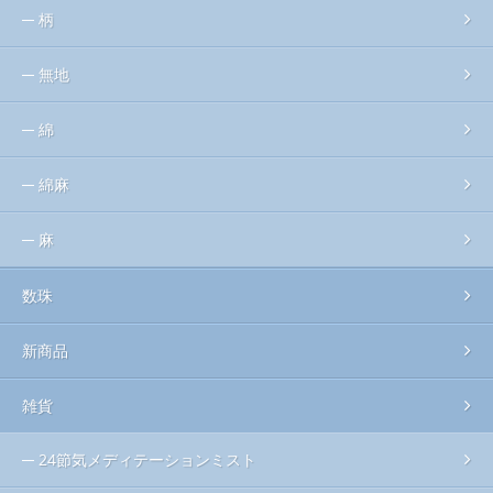
柄
無地
綿
綿麻
麻
数珠
新商品
雑貨
24節気メディテーションミスト