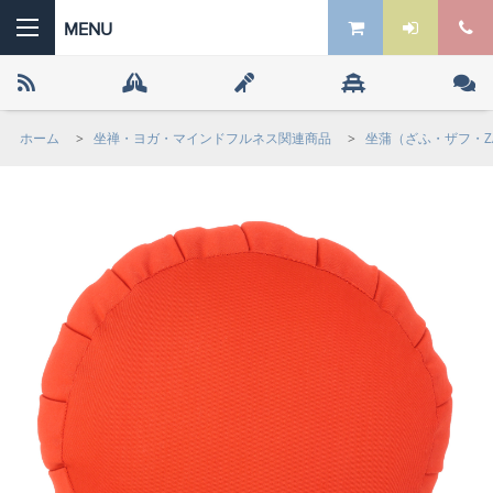
ホーム
>
坐禅・ヨガ・マインドフルネス関連商品
>
坐蒲（ざふ・ザフ・Z
 the ZEN