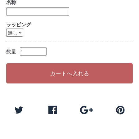
名称
ラッピング
数量 :