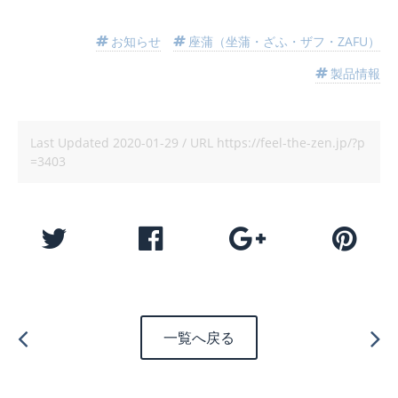
お知らせ
座蒲（坐蒲・ざふ・ザフ・ZAFU）
製品情報
Last Updated
2020-01-29
/ URL
https://feel-the-zen.jp/?p
=3403
一覧へ戻る