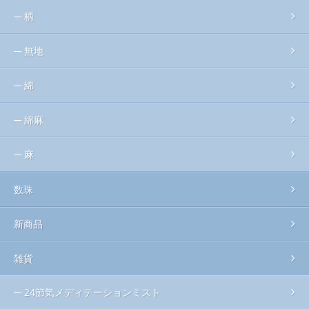
柄
無地
綿
綿麻
麻
数珠
新商品
雑貨
24節気メディテーションミスト