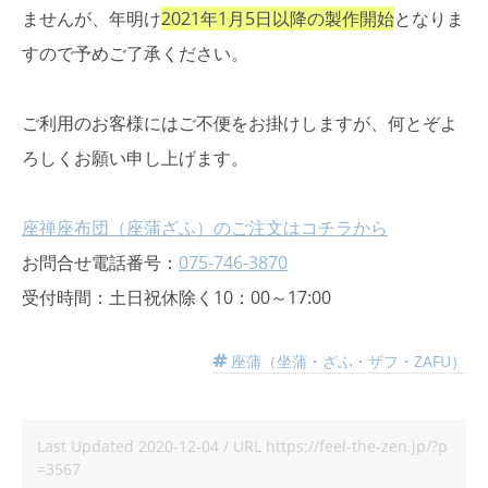
ませんが、年明け
2021年1月5日以降の製作開始
となりま
すので予めご了承ください。
ご利用のお客様にはご不便をお掛けしますが、何とぞよ
ろしくお願い申し上げます。
座禅座布団（座蒲ざふ）のご注文はコチラから
お問合せ電話番号：
075-746-3870
受付時間：土日祝休除く10：00～17:00
座蒲（坐蒲・ざふ・ザフ・ZAFU）
Last Updated
2020-12-04
/ URL
https://feel-the-zen.jp/?p
=3567